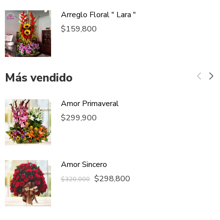
Arreglo Floral " Lara "
$
159,800
Más vendido
Amor Primaveral
$
299,900
Amor Sincero
$
298,800
$
320,000