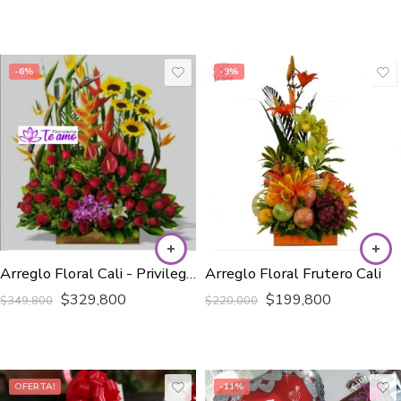
-6%
-9%
Arreglo Floral Cali - Privilegio de Amor
Arreglo Floral Frutero Cali
$
329,800
$
199,800
$
349,800
$
220,000
OFERTA!
-11%