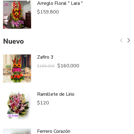
Arreglo Floral " Lara "
$
159,800
Nuevo
Zafiro 3
$
160,000
$
180,000
Ramillete de Lirio
$
120
Ferrero Corazón