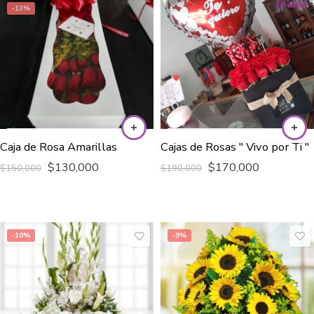
-13%
Caja de Rosa Amarillas
Cajas de Rosas " Vivo por Ti "
$
130,000
$
170,000
$
150,000
$
190,000
-10%
-9%