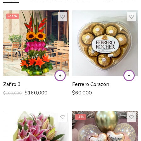
-5%
Ferrero Corazón
Orquídea Phalaenopsis Fucsia
$
60,000
$
189,000
$
199,800
-3%