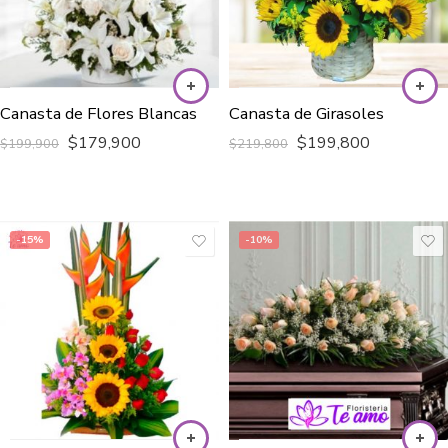
Canasta de Flores Blancas
Canasta de Girasoles
$
179,900
$
199,800
$
199,900
$
219,800
-15%
-10%