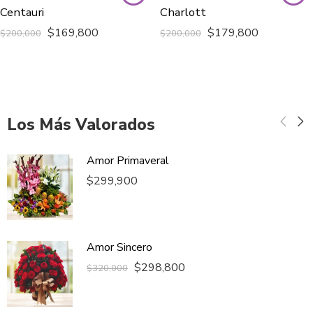
Centauri
Charlott
$
169,800
$
179,800
$
200,000
$
200,000
Los Más Valorados
Amor Primaveral
$
299,900
Amor Sincero
$
298,800
$
320,000