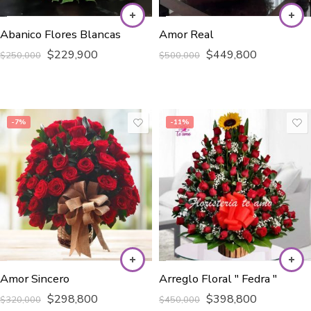
Abanico Flores Blancas
Amor Real
$
229,900
$
449,800
$
250,000
$
500,000
-7%
-11%
Amor Sincero
Arreglo Floral " Fedra "
$
298,800
$
398,800
$
320,000
$
450,000