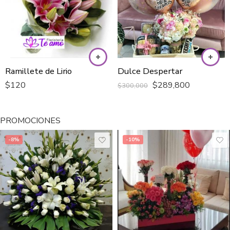
Dulce Despertar
Regalo Para el
$
289,800
$
350,000
$
300,000
PROMOCIONES
-8%
-10%