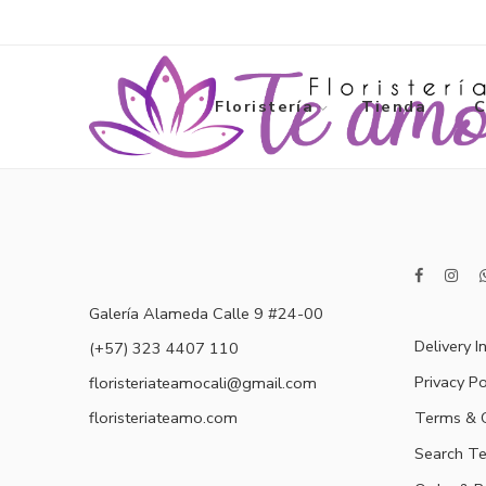
Floristería
Tienda
C
Galería Alameda Calle 9 #24-00
Delivery I
(+57) 323 4407 110
Privacy Po
floristeriateamocali@gmail.com
floristeriateamo.com
Terms & C
Search T