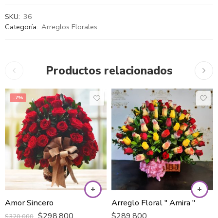
SKU:
36
Categoría:
Arreglos Florales
Productos relacionados
-7%
Amor Sincero
Arreglo Floral " Amira "
$
298,800
$
289,800
$
320,000