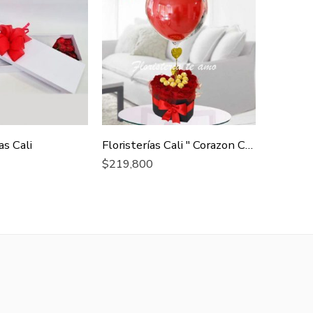
as Cali
Floristerías Cali " Corazon Chocolate "
Cajas de
$
219,800
$
190,000