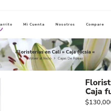
arrito
Mi Cuenta
Nosotros
Compare
Floristerías en Cali » Caja fucsia «
Volver al Inicio
Cajas De Rosas
Florist
Caja f
$
130,00