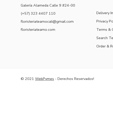
Galería Alameda Calle 9 #24-00
Delivery I
(+57) 323 4407 110
Privacy Po
floristeriateamocali@gmail.com
floristeriateamo.com
Terms & C
Search T
Order & R
© 2021
WebPymes
- Derechos Reservados!