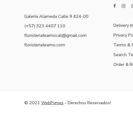
Galería Alameda Calle 9 #24-00
Delivery I
(+57) 323 4407 110
Privacy Po
floristeriateamocali@gmail.com
floristeriateamo.com
Terms & C
Search T
Order & R
© 2021
WebPymes
- Derechos Reservados!