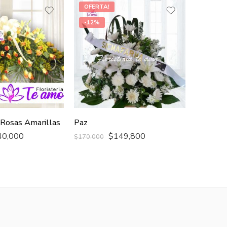
OFERTA!
OFERT
-12%
 Rosas Amarillas
Paz
Fortale
40,000
$
149,800
$
449,8
$
170,000