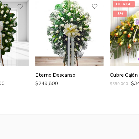
OFERTA!
-3%
Eterno Descanso
Cubre Cajón
00
$
249,800
$
3
$
350,000