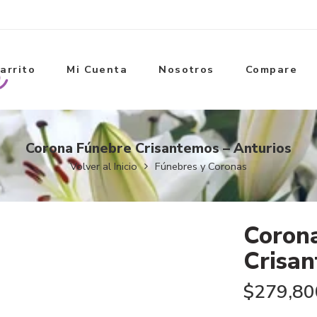
arrito
Mi Cuenta
Nosotros
Compare
Corona Fúnebre Crisantemos – Anturios
Volver al Inicio
Fúnebres y Coronas
Coron
Crisan
$
279,80