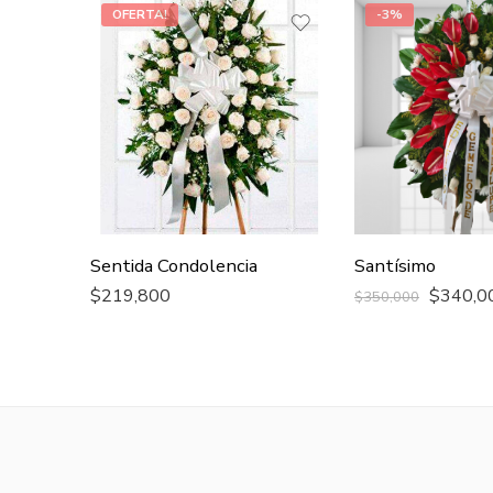
OFERTA!
-3%
Sentida Condolencia
Santísimo
$
219,800
$
340,0
$
350,000