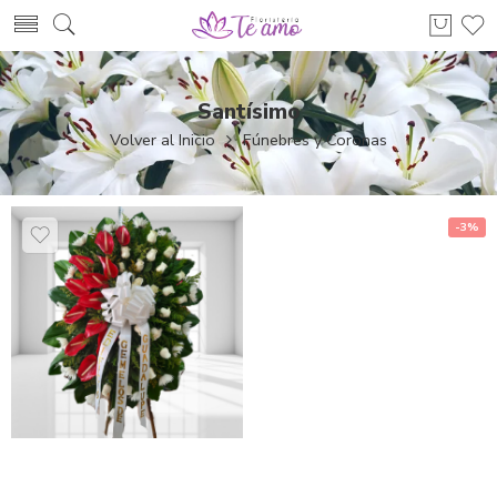
Santísimo
Volver al Inicio
Fúnebres y Coronas
-3%